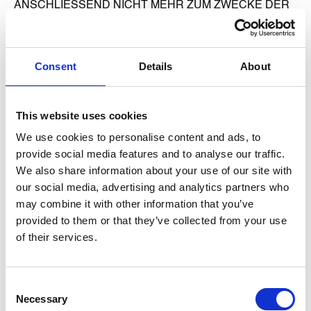
ANSCHLIESSEND NICHT MEHR ZUM ZWECKE DER
DIREKTWERBUNG VERWENDET (WIDERSPRUCH
NACH ART. 21 ABS. 2 DSGVO).
Beschwerde­recht bei der
Consent
Details
About
zuständigen Aufsichts­behörde
Im Falle von Verstößen gegen die DSGVO steht den
This website uses cookies
Betroffenen ein Beschwerderecht bei einer
We use cookies to personalise content and ads, to
Aufsichtsbehörde, insbesondere in dem Mitgliedstaat
provide social media features and to analyse our traffic.
ihres gewöhnlichen Aufenthalts, ihres Arbeitsplatzes oder
We also share information about your use of our site with
des Orts des mutmaßlichen Verstoßes zu. Das
our social media, advertising and analytics partners who
Beschwerderecht besteht unbeschadet anderweitiger
may combine it with other information that you’ve
verwaltungsrechtlicher oder gerichtlicher Rechtsbehelfe.
provided to them or that they’ve collected from your use
Recht auf Daten­übertrag­barkeit
of their services.
Sie haben das Recht, Daten, die wir auf Grundlage Ihrer
Einwilligung oder in Erfüllung eines Vertrags
Consent
automatisiert verarbeiten, an sich oder an einen Dritten in
Necessary
Selection